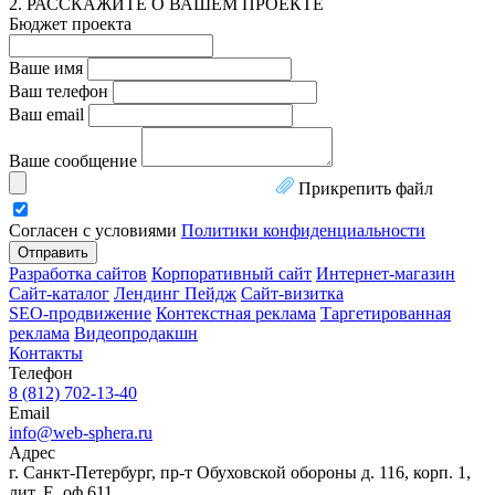
2. РАССКАЖИТЕ О ВАШЕМ ПРОЕКТЕ
Бюджет проекта
Ваше имя
Ваш телефон
Ваш email
Ваше сообщение
Прикрепить файл
Согласен с условиями
Политики конфиденциальности
Отправить
Разработка сайтов
Корпоративный сайт
Интернет-магазин
Сайт-каталог
Лендинг Пейдж
Сайт-визитка
SEO-продвижение
Контекстная реклама
Таргетированная
реклама
Видеопродакшн
Контакты
Телефон
8 (812) 702-13-40
Email
info@web-sphera.ru
Адрес
г. Санкт-Петербург, пр-т Обуховской обороны д. 116, корп. 1,
лит. Е, оф.611