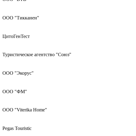
ООО "Тикканен"
ЦитоГенТест
Туристическое агентство "Союз"
ООО "Экорус"
ООО "ФМ"
ООО "Viterika Home"
Pegas Touristic